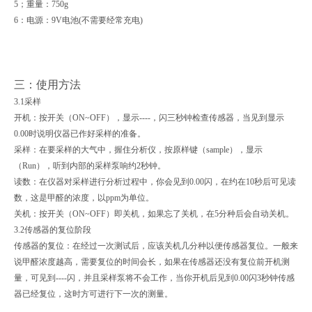
5；重量：750g
6：电源：9V电池(不需要经常充电)
三：使用方法
3.1采样
开机：按开关（ON~OFF），显示----，闪三秒钟检查传感器，当见到显示
0.00时说明仪器已作好采样的准备。
采样：在要采样的大气中，握住分析仪，按原样键（sample），显示
（Run），听到内部的采样泵响约2秒钟。
读数：在仪器对采样进行分析过程中，你会见到0.00闪，在约在10秒后可见读
数，这是甲醛的浓度，以ppm为单位。
关机：按开关（ON~OFF）即关机，如果忘了关机，在5分种后会自动关机。
3.2传感器的复位阶段
传感器的复位：在经过一次测试后，应该关机几分种以便传感器复位。一般来
说甲醛浓度越高，需要复位的时间会长，如果在传感器还没有复位前开机测
量，可见到----闪，并且采样泵将不会工作，当你开机后见到0.00闪3秒钟传感
器已经复位，这时方可进行下一次的测量。