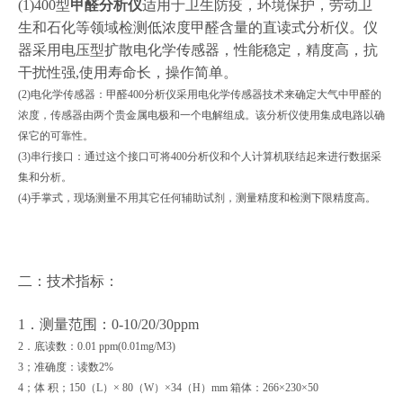
(1)400型
甲醛分析仪
适用于卫生防疫，环境保护，劳动卫
生和石化等领域检测低浓度甲醛含量的直读式分析仪。仪
器采用电压型扩散电化学传感器，性能稳定，精度高，抗
干扰性强,使用寿命长，操作简单。
(2)电化学传感器：甲醛400分析仪采用电化学传感器技术来确定大气中甲醛的
浓度，传感器由两个贵金属电极和一个电解组成。该分析仪使用集成电路以确
保它的可靠性。
(3)串行接口：通过这个接口可将400分析仪和个人计算机联结起来进行数据采
集和分析。
(4)手掌式，现场测量不用其它任何辅助试剂，测量精度和检测下限精度高。
二：技术指标：
1．测量范围：0-10/20/30ppm
2．底读数：0.01 ppm(0.01mg/M3)
3；准确度：读数2%
4；体 积；150（L）× 80（W）×34（H）mm 箱体：266×230×50