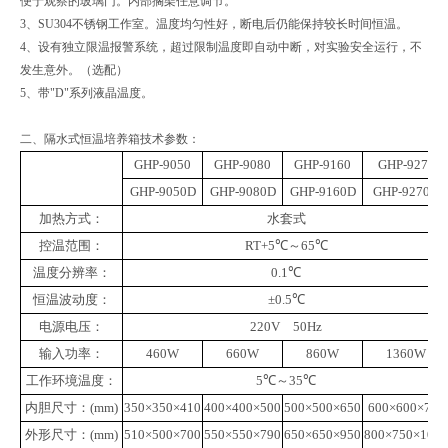
便于观察的玻璃门。内部搁架任意调节。
3、SU304不锈钢工作室。温度均匀性好，断电后仍能保持较长时间恒温。
4、设有独立限温报警系统，超过限制温度即自动中断，对实验安全运行，不
发生意外。（选配）
5、带"D"系列液晶温度。
二、隔水式恒温培养箱技术参数：
GHP-9050
GHP-9080
GHP-9160
GHP-9270
GHP-9050D
GHP-9080D
GHP-9160D
GHP-9270D
加热方式：
水套式
控温范围：
RT+5
℃～
65
℃
温度分辨率：
0.1
℃
恒温波动度：
±0.5
℃
电源电压：
220V
50Hz
输入功率：
460W
660W
860W
1360W
工作环境温度：
5
℃～
35
℃
内胆尺寸：
(mm)
350×350×410
400×400×500
500×500×650
600×600×750
外形尺寸：
(mm)
510×500×700
550×550×790
650×650×950
800×750×1050