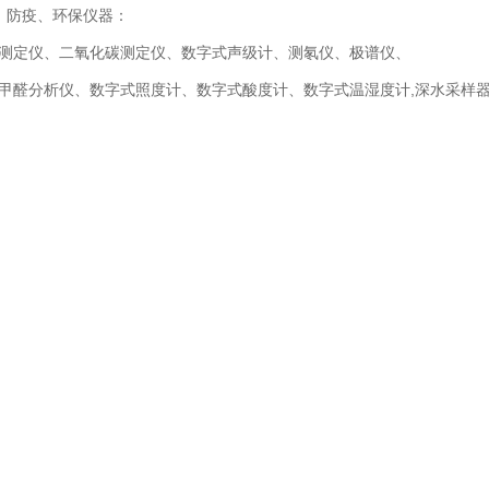
、防疫、环保仪器：
测定仪、二氧化碳测定仪、数字式声级计、测氡仪、极谱仪、
甲醛分析仪、数字式照度计、数字式酸度计、数字式温湿度计,深水采样