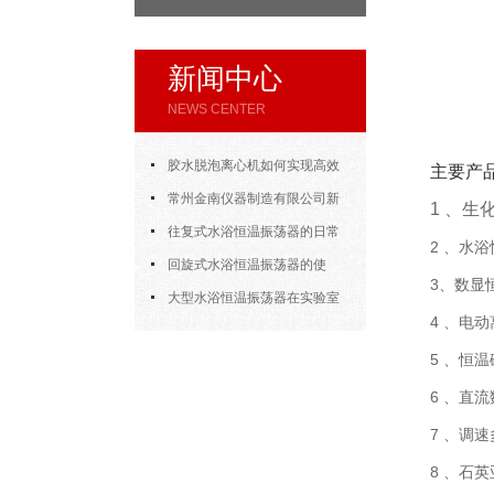
新闻中心
NEWS CENTER
胶水脱泡离心机如何实现高效
主要产
脱泡
常州金南仪器制造有限公司新
1 、生
年开门大吉
往复式水浴恒温振荡器的日常
2 、水
使用
回旋式水浴恒温振荡器的使
3、数显
用，方法其实很简单
大型水浴恒温振荡器在实验室
4 、电
的应用
5 、恒
6 、直
7 、调
8 、石