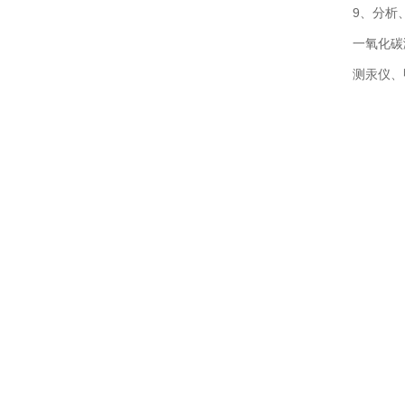
9、分析
一氧化碳
测汞仪、