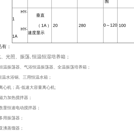
围
HY-
垂直
1
0～120
（1A）
20
280
100
HY-
速度显示
1A
品有：
化、光照、振荡, 恒温恒湿培养箱；
浴恒温振荡器、气浴恒温振荡器、全温振荡培养箱；
恒温水浴锅、三用恒温水箱；
动离心机；高·低速大容量离心机;
温磁力加热搅拌器；
流数显恒速电动搅拌器；
速多用振荡器；
英亚沸蒸馏器；