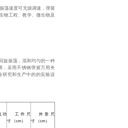
，振荡速度可无级调速，弹簧
生物工程、教学、微生物及
回旋振荡，混和均匀的一种
调，采用不锈钢弹簧万用夹
业研究和生产中的的实验设
机功
工作尺
外形尺
）
寸 （cm）
寸 （cm）