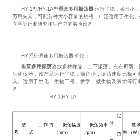
HY-1型/HY-1A型
垂直多用振荡器
:运行平稳，噪音小
万用夹具，可配各种大小容量的烧瓶，广泛适用于生化、
医学等行业研究和生产中的实验设备。
HY系列调速多用振荡器 介绍：
垂直多用振荡器
放多种样品，上下振荡、左右振荡、
生化仪器，该产品运行平稳，噪音小，振荡速度无极可
具。适用于生化、生物工程、教学、微生物及医学等行
备。
HY-1;HY-1A
定
时
型
工作方
振荡幅度
振荡频率
整
号
式
（mm）
（rpm）
率 （W
范