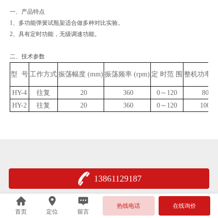
一、产品特点
1、多功能弹簧试瓶架适合做多种对比实验。
2、具有定时功能，无级调速功能。
二、技术参数
型 号
工作方式
振荡幅度 (mm)
振荡频率 (rpm)
定 时范 围
整机功率 (
HY-4
往复
20
360
0～120
80
HY-2
往复
20
360
0～120
100
13861129187
热线电话
在线询价
首页
定位
留言