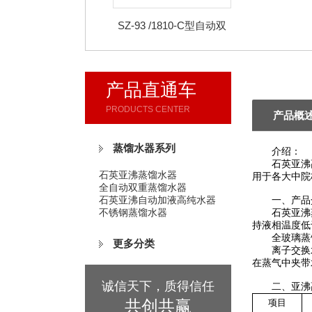
SZ-93 /1810-C型自动双
重高纯水蒸馏器
产品直通车
PRODUCTS CENTER
产品概
蒸馏水器系列
介绍：
石英亚沸高
石英亚沸蒸馏水器
用于各大中院
全自动双重蒸馏水器
石英亚沸自动加液高纯水器
一、产品
不锈钢蒸馏水器
石英亚沸蒸
持液相温度低
全玻璃蒸馏
更多分类
离子交换水
在蒸气中夹带
诚信天下，质得信任
二、亚沸高
共创共赢
项目