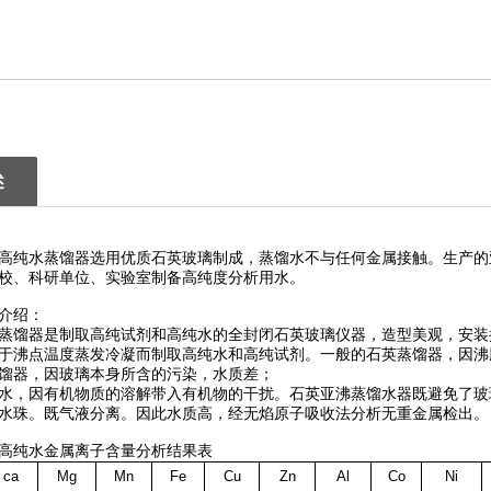
述
纯水蒸馏器选用优质石英玻璃制成，蒸馏水不与任何金属接触。生产的
校、科研单位、实验室制备高纯度分析用水。
介绍：
馏器是制取高纯试剂和高纯水的全封闭石英玻璃仪器，造型美观，安装
于沸点温度蒸发冷凝而制取高纯水和高纯试剂。一般的石英蒸馏器，因沸
器，因玻璃本身所含的污染，水质差；
，因有机物质的溶解带入有机物的干扰。石英亚沸蒸馏水器既避免了玻
水珠。既气液分离。因此水质高，经无焰原子吸收法分析无重金属检出。
纯水金属离子含量分析结果表
ca
Mg
Mn
Fe
Cu
Zn
Al
Co
Ni