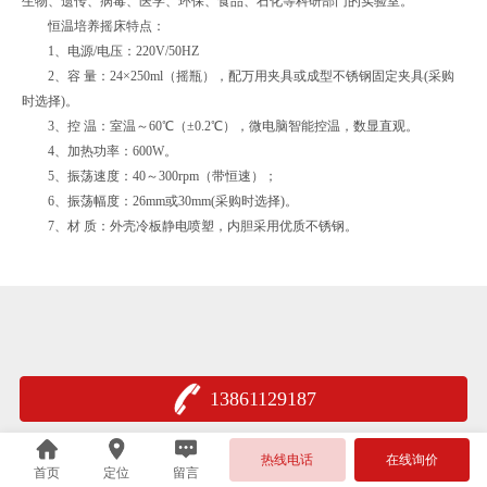
生物、遗传、病毒、医学、环保、食品、石化等科研部门的实验室。
恒温培养摇床特点：
1、电源/电压：220V/50HZ
2、容 量：24×250ml（摇瓶），配万用夹具或成型不锈钢固定夹具(采购
时选择)。
3、控 温：室温～60℃（±0.2℃），微电脑智能控温，数显直观。
4、加热功率：600W。
5、振荡速度：40～300rpm（带恒速）；
6、振荡幅度：26mm或30mm(采购时选择)。
7、材 质：外壳冷板静电喷塑，内胆采用优质不锈钢。
13861129187
热线电话
在线询价
首页
定位
留言