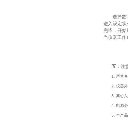
选择数
进入设定状
完毕，开始
当仪器工作
五
：注意
1. 严
2. 仪
3. 离
4. 电
5. 本