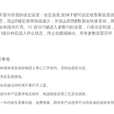
字显示所需的设定温度：设定温度,按
SET
键可设定或查看温度设
态，按
△▽
键定值增加或减少，长按
△
或
▽
键数据会快速变动，
加热指示灯亮。
TI:
按
SET
键进入参数
TI
的设置，
TI
表示定时器，
TI
值分钟后进入停止状态，停止负载端输出。所有参数设置完毕
事项:
禁各种液体或其他杂物进入离心工作室内。否则会损坏主机。
器外壳应妥善接地。
心头在高速运转时请不要打开上盖。
源必须与本产品要求电压相符，电源插座采用三孔安全插座。
产品一年内发生质量问题，免费维修，因对本产品使用不当而造成的损坏有