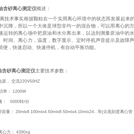
油含砂离心测定仪
概述：
离技术事实根据颗粒在一个实用离心环境中的状态而发展起来的
中沉降，所以一个大体是球型非均一的混合物，可以用离心的
速运转的离心场中把原油和水分离出来，以达到测量原油中的
、时间、离心力，温度，数字显示、定时停机声音提示及故障
简便，快速启动、快速停机，有自动平衡功能。
油含砂离心测定仪
主要技术参数：
源， 交流220V50HZ
功率： 1200W
速： 5000转/分
量： 20mlx8.100mlx4.50mlx8.50mlx4.10mlx24...等(尖底刻度离心管
离心力： 4390xg