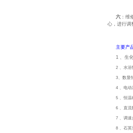
六
：维
心，进行调
主要产
1 、生
2 、水
3、数显
4 、电
5 、恒
6 、直
7 、调
8 、石