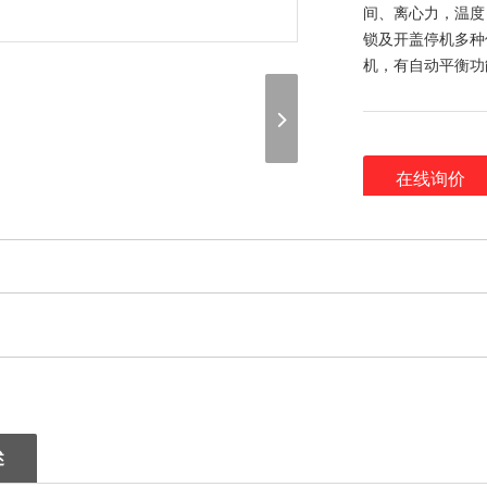
间、离心力，温度
锁及开盖停机多种
机，有自动平衡功
在线询价
（联系我们，请说
谢谢！）
述