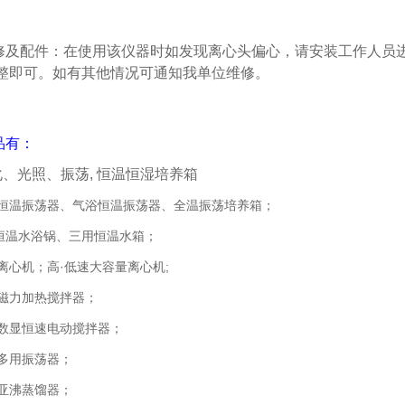
修及配件：在使用该仪器时如发现离心头偏心，请安装工作人员
整即可。如有其他情况可通知我单位维修。
品有：
化、光照、振荡, 恒温恒湿培养箱
浴恒温振荡器、气浴恒温振荡器、全温振荡培养箱；
恒温水浴锅、三用恒温水箱；
动离心机；高·低速大容量离心机;
温磁力加热搅拌器；
流数显恒速电动搅拌器；
速多用振荡器；
英亚沸蒸馏器；