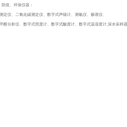
、防疫、环保仪器：
测定仪、二氧化碳测定仪、数字式声级计、测氡仪、极谱仪、
甲醛分析仪、数字式照度计、数字式酸度计、数字式温湿度计,深水采样