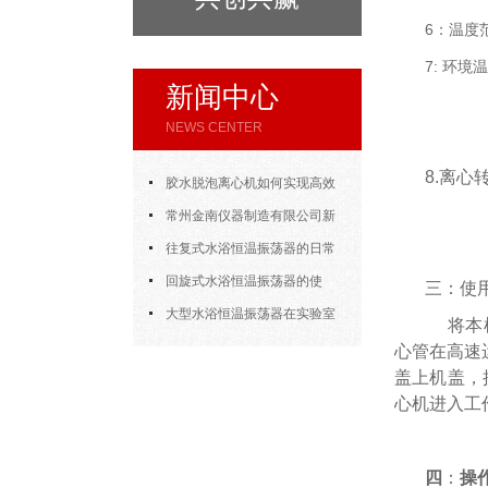
6：温度范
7: 环境温
新闻中心
NEWS CENTER
8.离
胶水脱泡离心机如何实现高效
脱泡
常州金南仪器制造有限公司新
年开门大吉
往复式水浴恒温振荡器的日常
使用
回旋式水浴恒温振荡器的使
三：使
用，方法其实很简单
大型水浴恒温振荡器在实验室
将本机
的应用
心管在高速
盖上机盖，
心机进入工
四
：
操