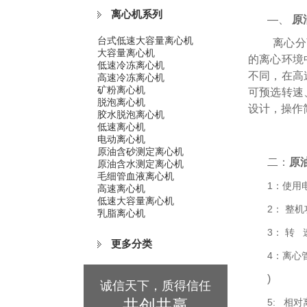
离心机系列
—、
原
台式低速大容量离心机
离心分
大容量离心机
的离心环境
低速冷冻离心机
不同，在高
高速冷冻离心机
矿粉离心机
可预选转速
脱泡离心机
设计，操作
胶水脱泡离心机
低速离心机
电动离心机
原油含砂测定离心机
二：
原
原油含水测定离心机
毛细管血液离心机
1：使用电
高速离心机
低速大容量离心机
2： 整机
乳脂离心机
3： 转 
更多分类
4：离心管容
)
诚信天下，质得信任
共创共赢
5: 相对