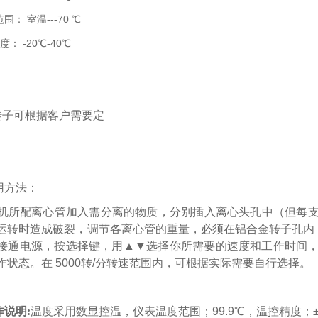
围： 室温---70 ℃
度： -20℃-40℃
心转子可根据客户需要定
用方法：
所配离心管加入需分离的物质，分别插入离心头孔中（但每支
运转时造成破裂，调节各离心管的重量，必须在铝合金转子孔内（插
接通电源，按选择键，用▲▼选择你所需要的速度和工作时间
作状态。在 5000转/分转速范围内，可根据实际需要自行选择。
作说明:
温度采用数显控温，仪表温度范围；99.9℃，温控精度；±