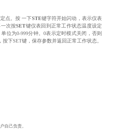
定点。按 一下
STE
键字符开始闪动，表示仪表
再一次按
SET
键仪表回到正常工作状态温度设定
单位为0-999分钟。
0
表示定时模式关闭，否则
，按下
SET
键，保存参数并返回正常工作状态。
用户自己负责。