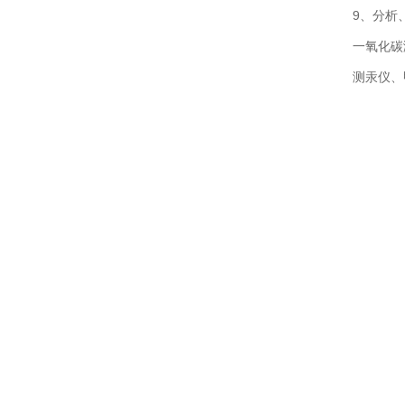
9、分析
一氧化碳
测汞仪、