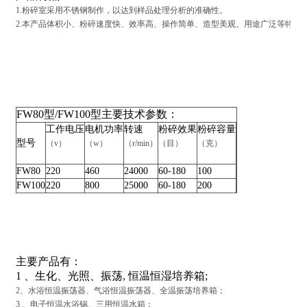
1.粉碎室采用不锈钢制作，以达到样品处理分析的准确性。
2.本产品体积小、粉碎速度快、效率高、操作简单、造型美观、用途广泛等特点
FW80型/FW100型主要技术参数：
工作电压
电机功率
转速
粉碎效果
粉碎容量
型号
（v）
（w）
（r/min）
（目）
（克）
FW80
220
460
24000
60-180
100
FW100
220
800
25000
60-180
200
主要产品有：
1 、生化、光照、振荡, 恒温恒湿培养箱;
2、水浴恒温振荡器、气浴恒温振荡器、全温振荡培养箱；
3 、电子恒温水浴锅、三用恒温水箱；