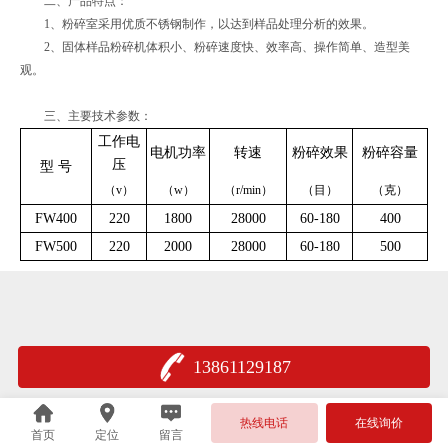
二、产品特点：
1、粉碎室采用优质不锈钢制作，以达到样品处理分析的效果。
2、固体样品粉碎机体积小、粉碎速度快、效率高、操作简单、造型美
观。
三、主要技术参数：
工作电
电机功率
转速
粉碎效果
粉碎容量
压
型
号
（v）
（w）
（r/min）
（目）
（克）
FW400
220
1800
28000
60-180
400
FW500
220
2000
28000
60-180
500
13861129187
热线电话
在线询价
首页
定位
留言