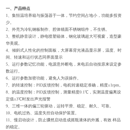
一、产品特点
1、集恒温培养箱与振荡器于一体，节约空间占地小，功能多投资
少。
2、外壳为冷轧钢板制作、腔体镜面不锈钢组件，不生锈。
3、整机静音设计，静电喷塑箱体，钢化玻璃超大可视窗，造型豪
华美观。
4、倾斜式人性化的控制面板，大屏幕背光液晶显示屏，温度、时
间、转速和运行状态同界面显示
5、运行参数记忆功能，电源意外断电，来电后自动按原来设定参
数运行。
6、运行参数加密功能，避免人为误操作。
7、的转速控制：PID反馈控制，电机转速稳定准确，精度±1rpm。
8、的温度控制：PID反馈控制，测量精度0.1℃，实测温度偏离设
定值±3℃时发出声光报警
9、三维一体的偏三轮驱动，运转平滑、稳定、耐久、可靠。
10、电机过热、温度失控自动保护装置。
11、慢启动设计，防止骤然启动造成摇瓶液体的外溅，有效 样品
的稳定。