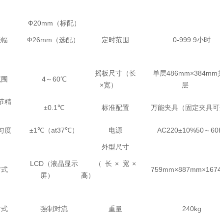
Ф20mm（标配）
振幅
Ф26mm（选配）
定时范围
0-999.9小时
摇板尺寸（长
单层486mm×384m
范围
4～60℃
×宽）
层
节精
±0.1℃
标准配置
万能夹具（固定夹具可
匀度
±1℃（at37℃）
电源
AC220±10%50～60
外型尺寸
LCD（液晶显示
（长×宽×
方式
759mm×887mm×167
屏）
高）
方式
强制对流
重量
240kg