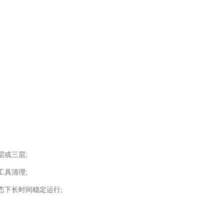
层或三层;
工具清理;
态下长时间稳定运行;