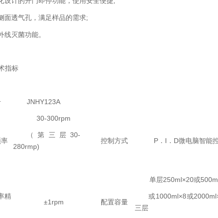
化设计的开门即停功能，使用安全便捷;
侧面透气孔，满足样品的需求;
外线灭菌功能。
术指标
名
号
JNHY123A
30-300rpm
（第三层30-
频率
控制方式
P．I．D微电脑智能
280rmp)
单层250ml×20或500m
率精
或1000ml×8或2000m
±1rpm
配置容量
三层