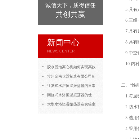
诚信天下，质得信任
5.具有
共创共赢
6.三维
7.具有
新闻中心
8.具有
NEWS CENTER
9.中空
10.内
胶水脱泡离心机如何实现高效
脱泡
常州金南仪器制造有限公司新
二、*性
年开门大吉
往复式水浴恒温振荡器的日常
使用
回旋式水浴恒温振荡器的使
1.每层
用，方法其实很简单
大型水浴恒温振荡器在实验室
2.
防水
的应用
用
3.选
采用
4.