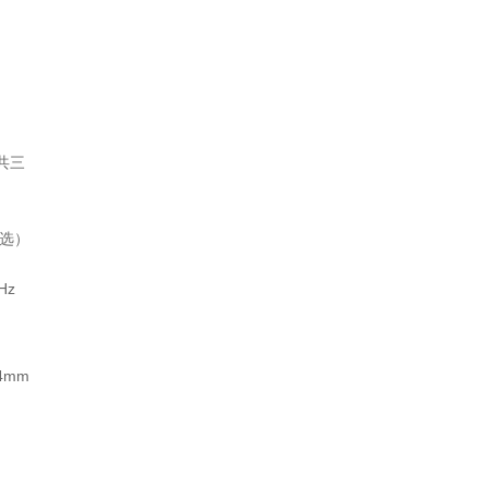
m共三
选）
Hz
4mm