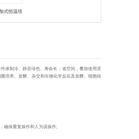
B叠加式恒温培
床
导件体制冷、静音绿色、寿命长；省空间，叠加使用灵
细菌培养、发酵、杂交和生物化学反应及发酵、细胞组
确保
，
重复操作和人为误操作;