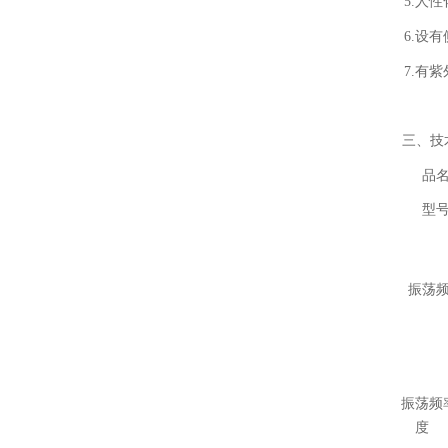
5.人性
有
6.设
7.有紫
三、
技
品
型
振荡
振荡频
度