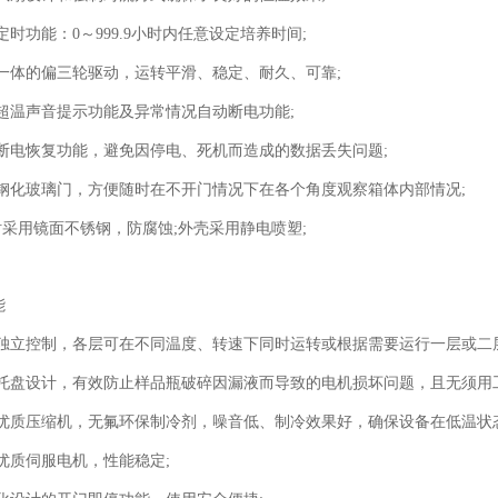
定时功能：0～999.9小时内任意设定培养时间;
一体的偏三轮驱动，运转平滑、稳定、耐久、可靠;
声音提示
超温
功能及异常情况自动断电功能;
断电恢复功能，避免因停电、死机而造成的数据丢失问题;
钢化玻璃门，方便随时在不开门情况下在各个角度观察箱体内部情况;
衬采用镜面不锈钢，防腐蚀;外壳采用静电喷塑;
能
独立控制，各层可在不同温度、转速下同时运转或根据需要运行一层或二
托盘设计，有效防止样品瓶破碎因漏液而导致的电机损坏问题，且无须用
优质压缩机，无氟环保制冷剂，噪音低、制冷效果好，确保设备在低温状
优
性能稳定
质伺服电机，
;