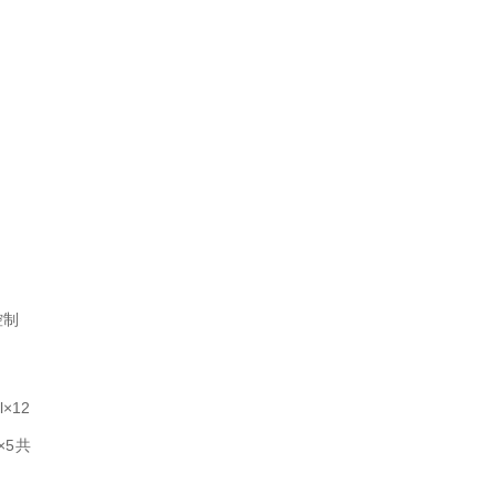
控制
l×12
l×5共