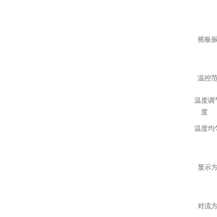
摇板
温控
温度调
度
温度均
显示
对流