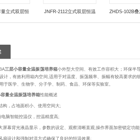
容量立式双层恒
JNFR-2112立式双层恒温
ZHDS-102
温摇床
摇床
养摇
述
3A
三层小容量全温振荡培养箱
小外型大空间、有效工作容积大；环保半
设计，有效利用箱内空间,适用于对温度、振荡频率、振幅有较高要求的
用于医学、生物学、分子学、制药、食品、环保等实验室。
小容量全温振荡培养箱
性能概述
结构，占地面积小、使用空间大;
控温精度高
D微电脑智能控温仪，
;
D大屏幕背光液晶显示，参数的设定、观察清晰直观;操作界面加密锁定功能
风扇设计和强制对流方式确保了良好的恒温效果;