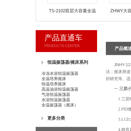
TS-2102双层大容量全温
ZHWY大
培养摇床
产品直通车
PRODUCTS CENTER
产品概
恒温振荡器/摇床系列
JNHY-12
活；摇床滑道
冷冻水浴恒温振荡器
全温培养摇床
织研究等。适
恒温培养摇床
三层
一.
高温油浴恒温振荡器
气浴恒温振荡器
1.三层
水浴恒温振荡器
全温振荡器（摇床）
2.PI
更多分类
3.LC
4.静音