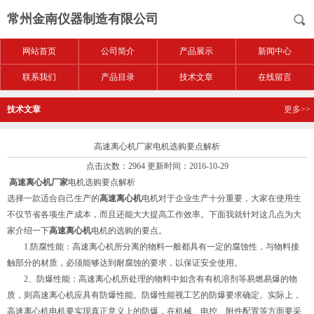
常州金南仪器制造有限公司
网站首页
公司简介
产品展示
新闻中心
联系我们
产品目录
技术文章
在线留言
技术文章
更多>>
高速离心机厂家电机选购要点解析
点击次数：2964 更新时间：2016-10-29
高速离心机厂家
电机选购要点解析
选择一款适合自己生产的
高速离心机
电机对于企业生产十分重要，大家在使用生
不仅节省各项生产成本，而且还能大大提高工作效率。下面我就针对这几点为大
家介绍一下
高速离心机
电机的选购的要点。
1.防腐性能：高速离心机所分离的物料一般都具有一定的腐蚀性，与物料接
触部分的材质，必须能够达到耐腐蚀的要求，以保证安全使用。
2、防爆性能：高速离心机所处理的物料中如含有有机溶剂等易燃易爆的物
质，则高速离心机应具有防爆性能。防爆性能视工艺的防爆要求确定。实际上，
高速离心机电机要实现真正意义上的防爆，在机械、电控、附件配置等方面要采