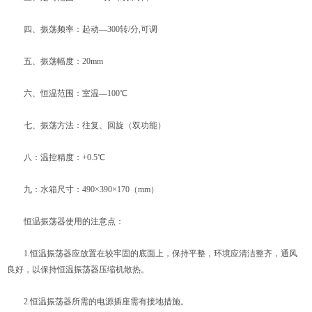
四、振荡频率：起动—300转/分,可调
五、振荡幅度：20mm
六、恒温范围：室温—100℃
七、振荡方法：往复、回旋（双功能）
八：温控精度：+0.5℃
九：水箱尺寸：490×390×170（mm）
恒温振荡器使用的注意点：
1.恒温振荡器应放置在较牢固的底面上，保持平整，环境应清洁整齐，通风
良好，以保持恒温振荡器压缩机散热。
2.恒温振荡器所需的电源插座需有接地措施。