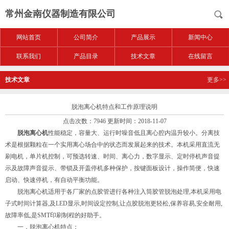
常州金南仪器制造有限公司
网站首页
公司简介
产品展示
新闻中心
联系我们
产品目录
技术文章
在线留言
技术文章
更多>>
脱泡离心机特点和工作原理说明
点击次数：7946 更新时间：2018-11-07
脱泡离心机
性能稳定，容量大、运行时噪音低且离心腔内温升较小。分离技
术是根据颗粒在一个实用离心场合中的状态而发展起来的技术。本机采用直流无
刷电机，单片机控制，可预选转速、时间、离心力，数字显示、定时停机声音提
示及故障声音提示、带锁及开盖停机多种保护，按键面板设计，操作简便，快速
启动、快速停机，有自动平衡功能。
脱泡离心机适用于各厂家的点胶管进行各种注入筒胶管脱泡处理,本机采用电
子式时间计算器,及LED显示,时间设定控制,让点胶脱泡更轻松,保养容易,安全耐用,
故障率低,是SMT印刷制程的好助手。
一．脱泡离心机特点：