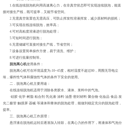
1.在线连续脱泡机利用高速离心力，在非真空状态即可实现连续脱泡，能直
接对接生产线，既可提率，又能节省空间。
2.无需真空装置也无需高压，可防止挥发性溶液挥发，减少原材料的损耗；
3.可实现在线连续脱泡，效率高；
4.可对高粘度溶液进行脱泡处理；
5.可短时间进行脱泡；
6.无需储罐可直接对接生产线，节省空间；
7.设备设置简单操作方便，易于清洗、维护；
8.可进行批量控制等。
脱泡离心机
使用条件：
脱泡离心机可在环境温度为-10~45度，相对湿度不超过80，周围无导电尘
埃，爆炸性气体和腐蚀性气体的条件下安全的使用。
二．脱泡离心机主要用途：
在线连续脱泡机适用于消除各类胶水、液体、浆料中的气泡。
·硅胶·化学·树脂·粘合剂·乳化液·涂料·油墨·密封材料·聚合物·化妆品·食品·发
光二极管·触摸屏·器械·等液体和膏体的脱泡处理，能做到稳定充分的脱泡处理，
提率。
三、脱泡离心机工作原理：
悬浮液在脱泡机运转后逐渐加入转鼓，在离心力的作用下，将液体和气泡分