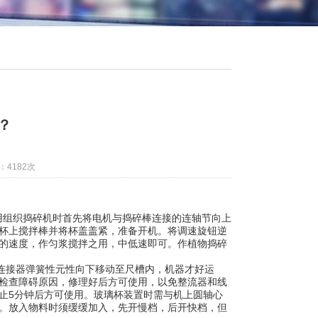
？
：4182次
组织捣碎机时首先将电机与捣碎棒连接的连轴节向上
杯上搅拌棒并将杯盖盖紧，准备开机。将调速旋钮逆
的速度，作匀浆搅拌之用，中低速即可。作植物捣碎
接器弹簧性元性向下移动至尺槽内，机器才好运
检查障碍原因，修理好后方可使用，以免整流器和线
止5分钟后方可使用。玻璃杯装置时需与机上圆轴心
。放入物料时须缓缓加入，先开慢档，后开快档，但