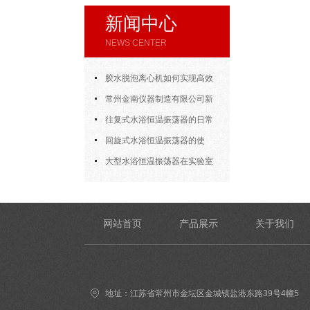
新闻中心
NEWS CENTER
胶水脱泡离心机如何实现高效
脱泡
常州金南仪器制造有限公司新
年开门大吉
往复式水浴恒温振荡器的日常
使用
回旋式水浴恒温振荡器的使
用，方法其实很简单
大型水浴恒温振荡器在实验室
的应用
网站首页
产品展示
关于我们
地址：江苏省常州市金坛区金城镇盐港东路39号4幢5