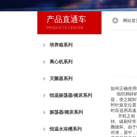
产品直通车
网站首
PRODUCTS CENTER
培养箱系列
离心机系列
灭菌器系列
如何正确使用
组织捣碎机听
恒温振荡器/摇床系列
提，使之能卸
时针旋至位置
时应选用高速
振荡器/摇床系列
开机之前，
转。碳刷经常
圈烧坏。由于
恒温水浴槽系列
对准，居中，