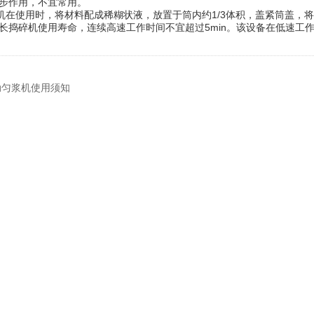
步作用，不宜常用。
使用时，将材料配成稀糊状液，放置于筒内约1/3体积，盖紧筒盖，将
长捣碎机使用寿命，连续高速工作时间不宜超过5min。该设备在低速工
动匀浆机使用须知