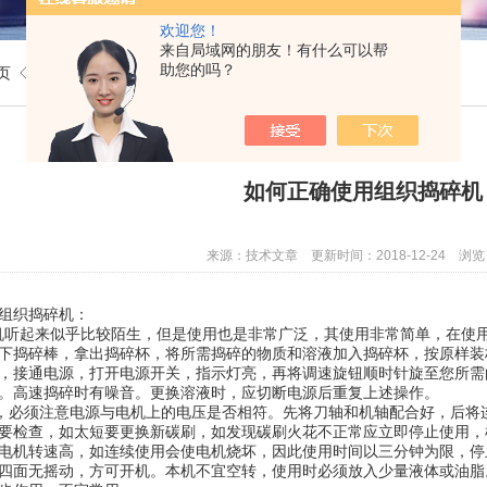
欢迎您！
来自局域网的朋友！有什么可以帮
助您的吗？
页
◇
技术文章
◇ 如何正确使用组织捣碎机？
如何正确使用组织捣碎机
来源：技术文章 更新时间：2018-12-24 浏览
组织捣碎机：
起来似乎比较陌生，但是使用也是非常广泛，其使用非常简单，在使用
下捣碎棒，拿出捣碎杯，将所需捣碎的物质和溶液加入捣碎杯，按原样装
，接通电源，打开电源开关，指示灯亮，再将调速旋钮顺时针旋至您所需
。高速捣碎时有噪音。更换溶液时，应切断电源后重复上述操作。
必须注意电源与电机上的电压是否相符。先将刀轴和机轴配合好，后将连
要检查，如太短要更换新碳刷，如发现碳刷火花不正常应立即停止使用，
电机转速高，如连续使用会使电机烧坏，因此使用时间以三分钟为限，停
四面无摇动，方可开机。本机不宜空转，使用时必须放入少量液体或油脂