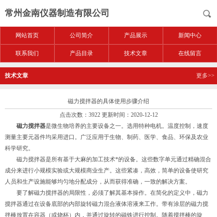
常州金南仪器制造有限公司
网站首页
公司简介
产品展示
新闻中心
联系我们
产品目录
技术文章
在线留言
技术文章
更多>>
磁力搅拌器的具体使用步骤介绍
点击次数：3922 更新时间：2020-12-12
磁力搅拌器
是微生物培养的主要设备之一。选用特种电机。温度控制，速度
测量主要元器件均采用进口。广泛应用于生物、制药、医学、食品、环保及农业
科学研究。
磁力搅拌器是所有基于大麻的加工技术*的设备。这些数字单元通过精确混合
成分来进行小规模实验或大规模商业生产。这些紧凑，高效，简单的设备使研究
人员和生产设施能够均匀地分配成分，从而获得准确，一致的解决方案。
要了解磁力搅拌器的局限性，必须了解其基本操作。在简化的定义中，磁力
搅拌器通过在设备底部的内部旋转磁力混合液体溶液来工作。带有涂层的磁力搅
拌棒放置在容器（或烧杯）内，并通过旋转的磁铁进行控制。随着搅拌棒的旋