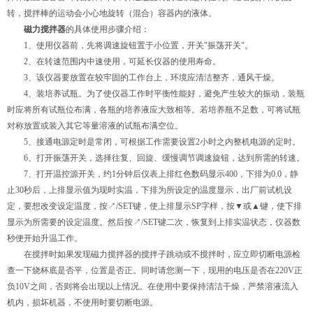
转，搅拌棒的运动会小心地旋转（混合）容器内的液体。
磁力搅拌器
的具体使用步骤介绍：
1、使用仪器前，先将调速旋钮置于小位置，开关"振荡开关"。
2、在转速范围内中速使用，可延长仪器的使用寿命。
3、该仪器要放置在较牢固的工作台上，环境应清洁整齐，通风干燥。
4、装培养试瓶。为了使仪器工作时平衡性能好，避免产生较大的振动，装瓶
时应将所有试瓶位布满，各瓶的培养液应大致相等。若培养瓶不足数，可将试瓶
对称放置或装入其它等量溶液的试瓶布满空位。
5、接通电源定时是常闭，可根据工作需要设置2小时之内整机电源的定时。
6、打开振荡开关，选择往复、回旋、缓慢调节调速旋钮，达到所需的转速。
7、打开温控源开关，约1分钟后仪表上排红色数码显示400，下排为0.0，静
止30秒后，上排显示值为现时实温，下排为所设定的温度显示，出厂前试机设
定，要想改变设定温度，按↗/SET键，使上排显示SP字样，按▼或▲键，使下排
显示为所需要的设定温度。然后按↗/SET键二次，恢复到上排实温状态，仪器数
秒便开始升温工作。
在搅拌时如果发现磁力搅拌器的搅拌子跳动或不搅拌时，应立即切断电源检
查一下烧杯底是否平，位置是否正。同时请您测一下，现用的电压是否在220V正
负10V之间，否则将会出现以上情况。在使用中要保持清洁干燥，严禁溶液流入
机内，损坏机器，不使用时要切断电源。