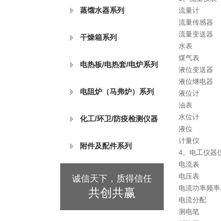
蒸馏水器系列
流量计
流量传感器
流量变送器
干燥箱系列
水表
煤气表
电热板/电热套/电炉系列
液位变送器
液位继电器
电阻炉（马弗炉）系列
液位计
油表
水位计
化工/环卫/防疫检测仪器
液位
计量仪
附件及配件系列
4。电工仪器
电流表
电压表
诚信天下，质得信任
电流功率频率
共创共赢
电流分配
测电笔