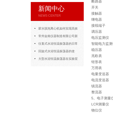
断路器
新闻中心
开关
接触器
NEWS CENTER
继电器
接线端子
胶水脱泡离心机如何实现高效
调压器
脱泡
常州金南仪器制造有限公司新
电压监测仪
智能电力监测
年开门大吉
往复式水浴恒温振荡器的日常
稳压器
使用
回旋式水浴恒温振荡器的使
兆欧表
用，方法其实很简单
大型水浴恒温振荡器在实验室
钳形表
的应用
万用表
电量变送器
电流变送器
镇流器
整流器
5。电子测量
LCR测量仪
物位仪