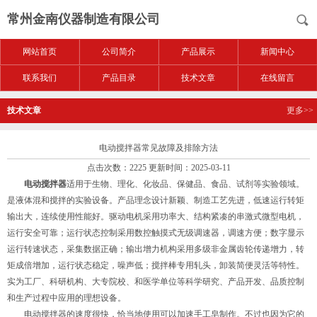
常州金南仪器制造有限公司
网站首页
公司简介
产品展示
新闻中心
联系我们
产品目录
技术文章
在线留言
技术文章
更多>>
电动搅拌器常见故障及排除方法
点击次数：2225 更新时间：2025-03-11
电动搅拌器
适用于生物、理化、化妆品、保健品、食品、试剂等实验领域。
是液体混和搅拌的实验设备。产品理念设计新颖、制造工艺先进，低速运行转矩
输出大，连续使用性能好。驱动电机采用功率大、结构紧凑的串激式微型电机，
运行安全可靠；运行状态控制采用数控触摸式无级调速器，调速方便；数字显示
运行转速状态，采集数据正确；输出增力机构采用多级非金属齿轮传递增力，转
矩成倍增加，运行状态稳定，噪声低；搅拌棒专用轧头，卸装简便灵活等特性。
实为工厂、科研机构、大专院校、和医学单位等科学研究、产品开发、品质控制
和生产过程中应用的理想设备。
电动搅拌器的速度很快，恰当地使用可以加速手工皂制作。不过也因为它的