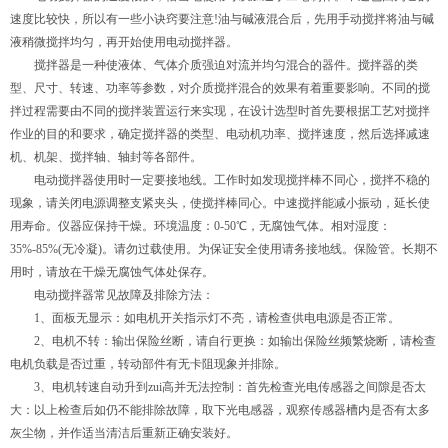
速度比较快，所以有一些小诀窍要注意!油与碱液混合后，先用手动搅拌将油与碱
液稍微搅拌均匀，再开始使用电动搅拌器。
搅拌器是一种使液体、气体介质强迫对流并均匀混合的器件。搅拌器的类
型、尺寸、转速、功率等参数，对介质搅拌混合的效果有着重要影响。不同的搅
拌过程需要由不同的搅拌装置运行来实现，在设计选型时首先要根据工艺对搅拌
作业的目的和要求，确定搅拌器的类型、电动机功率、搅拌速度，然后选择减速
机、机架、搅拌轴、轴封等各部件。
电动搅拌器使用时一定要接地线。工作时如发现搅拌棒不同心，搅拌不稳的
现象，请关闭电源调整支紧夹头，使搅拌棒同心。中速搅拌能减小振动，延长使
用寿命。仪器应保持干燥。环境温度：0-50℃，无腐蚀气体。相对湿度：
35%-85%(无冷凝)。请勿过载使用。为保证安全使用请务接地线。保险管。长期不
用时，请放在干燥无腐蚀气体处保存。
电动搅拌器常见故障及排除方法：
1、面板无显示：如电机开关指示灯不亮，请检查供电电源是否正常。
2、电机不转：输出保险丝断，请自行更换：如输出保险丝频繁烧断，请检查
电机负载是否过重，转动部件有无卡阻现象并排除。
3、电机转速自动升到zui高并无法控制：首先检查光电传感器之间隙是否太
大：以上检查后如仍不能排除故障，取下光电感器，观察传感器槽内是否有太多
灰尘物，并作适当清洁后重新正确安装好。