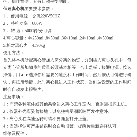
护。操作简便，具有自动平衡功能。
低速离心机
主要技术参数：
1． 使用电源：交流220V50HZ
2． 整机功率：600W
3． 转 速：5000转/分可调
4.离心容量：4×250ml ,8×50ml ,36×10ml ,24×10ml ,4×500ml
5.相对离心力：4390xg
使用方法：
首先将本机所配离心管加入需分离的物资，分别插入离心头孔中，每
支离心管所加物质的质量必须基本相等，合上盖板，接通电源，按选
择键，用▲▼选择你所需要的速度和工作时间，然后按认可键进行确
认，再按启动键，此时离心机进入工作状态。当到达设定的工作时间
时会自动发出报警声。
注意事项：
1：严禁各种液体或其他杂物进入离心工作室内。否则回损坏主机。
2：仪器外壳应妥善接地，以免整机受潮影响而发生意外。
3：离心头在高速运转时请不要随意打开上盖。
4：当选择认可产生错误时会自动报警。提醒你重新选择认可
维修及配件：