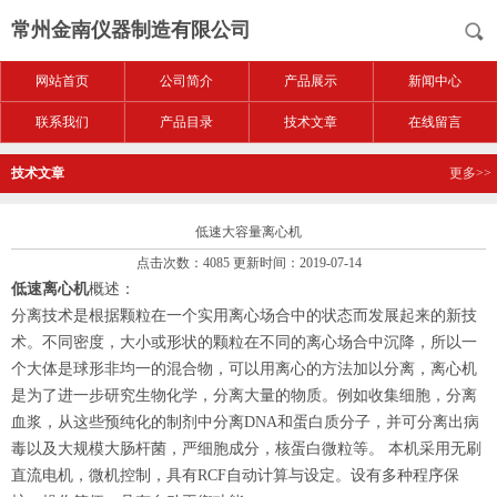
常州金南仪器制造有限公司
网站首页
公司简介
产品展示
新闻中心
联系我们
产品目录
技术文章
在线留言
技术文章
更多>>
低速大容量离心机
点击次数：4085 更新时间：2019-07-14
低速离心机
概述：
分离技术是根据颗粒在一个实用离心场合中的状态而发展起来的新技
术。不同密度，大小或形状的颗粒在不同的离心场合中沉降，所以一
个大体是球形非均一的混合物，可以用离心的方法加以分离，离心机
是为了进一步研究生物化学，分离大量的物质。例如收集细胞，分离
血浆，从这些预纯化的制剂中分离DNA和蛋白质分子，并可分离出病
毒以及大规模大肠杆菌，严细胞成分，核蛋白微粒等。 本机采用无刷
直流电机，微机控制，具有RCF自动计算与设定。设有多种程序保