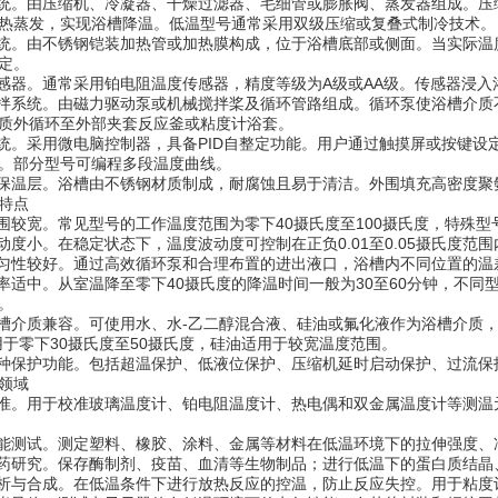
。由压缩机、冷凝器、干燥过滤器、毛细管或膨胀阀、蒸发器组成。压
热蒸发，实现浴槽降温。低温型号通常采用双级压缩或复叠式制冷技术。
。由不锈钢铠装加热管或加热膜构成，位于浴槽底部或侧面。当实际温
定。
器。通常采用铂电阻温度传感器，精度等级为A级或AA级。传感器浸入
系统。由磁力驱动泵或机械搅拌桨及循环管路组成。循环泵使浴槽介质
质外循环至外部夹套反应釜或粘度计浴套。
。采用微电脑控制器，具备PID自整定功能。用户通过触摸屏或按键设
。部分型号可编程多段温度曲线。
温层。浴槽由不锈钢材质制成，耐腐蚀且易于清洁。外围填充高密度聚
特点
较宽。常见型号的工作温度范围为零下40摄氏度至100摄氏度，特殊型号
度小。在稳定状态下，温度波动度可控制在正负0.01至0.05摄氏度范
性较好。通过高效循环泵和合理布置的进出液口，浴槽内不同位置的温差一般
适中。从室温降至零下40摄氏度的降温时间一般为30至60分钟，不同
。
介质兼容。可使用水、水-乙二醇混合液、硅油或氟化液作为浴槽介质，
用于零下30摄氏度至50摄氏度，硅油适用于较宽温度范围。
保护功能。包括超温保护、低液位保护、压缩机延时启动保护、过流保
领域
。用于校准玻璃温度计、铂电阻温度计、热电偶和双金属温度计等测温
测试。测定塑料、橡胶、涂料、金属等材料在低温环境下的拉伸强度、
研究。保存酶制剂、疫苗、血清等生物制品；进行低温下的蛋白质结晶
与合成。在低温条件下进行放热反应的控温，防止反应失控。用于粘度