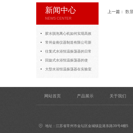
新闻中心
上一篇：
数
NEWS CENTER
胶水脱泡离心机如何实现高效
脱泡
常州金南仪器制造有限公司新
年开门大吉
往复式水浴恒温振荡器的日常
使用
回旋式水浴恒温振荡器的使
用，方法其实很简单
大型水浴恒温振荡器在实验室
的应用
网站首页
产品展示
关于我们
地址：江苏省常州市金坛区金城镇盐港东路39号4幢5