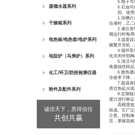
5.电子与半
蒸馏水器系列
6.石油与化
四、使用
1.浴槽介质
干燥箱系列
合液时，乙二
2.液位管理
期运行时每周
电热板/电热套/电炉系列
3.温度设定
频繁开关机，
4.循环泵使
电阻炉（马弗炉）系列
先关闭外部阀
5.清洁与防
将腐蚀性样品
6.散热通风
化工/环卫/防疫检测仪器
冷效率下降、
7.超温保护
质过热起火或
附件及配件系列
8.定期校准
度计进行验证
高精度低温
诚信天下，质得信任
组成。它广泛
介质、控制液
共创共赢
言，掌握高精