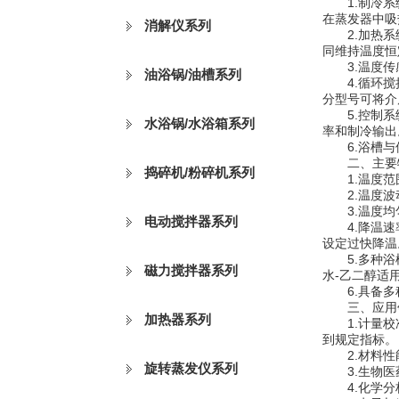
1.制冷系统
在蒸发器中吸
消解仪系列
2.加热系统
同维持温度恒
3.温度传感
油浴锅/油槽系列
4.循环搅拌
分型号可将介
5.控制系统
水浴锅/水浴箱系列
率和制冷输出
6.浴槽与保
二、主要
捣碎机/粉碎机系列
1.温度范围
2.温度波动
3.温度均匀
电动搅拌器系列
4.降温速率
设定过快降温
5.多种浴槽
磁力搅拌器系列
水-乙二醇适
6.具备多种
三、应用
加热器系列
1.计量校准
到规定指标。
2.材料性能
旋转蒸发仪系列
3.生物医药
4.化学分析