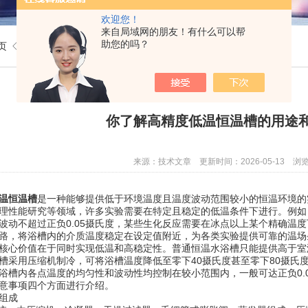
欢迎您！
来自局域网的朋友！有什么可以帮
助您的吗？
页
◇
技术文章
◇ 你了解高精度低温恒温槽的用途和原理吗？
你了解高精度低温恒温槽的用途
来源：技术文章 更新时间：2026-05-13 浏览
温恒温槽
是一种能够提供低于环境温度且温度波动范围较小的恒温环境的
理性能研究等领域，许多实验需要在特定且稳定的低温条件下进行。例如
波动不超过正负0.05摄氏度，某些生化反应需要在冰点以上某个精确温
路，将浴槽内的介质温度稳定在设定值附近，为各类实验提供可靠的温场
价值在于同时实现低温和高稳定性。普通恒温水浴槽只能提供高于室温
槽采用压缩机制冷，可将浴槽温度降低至零下40摄氏度甚至零下80摄氏度
浴槽内各点温度的均匀性和波动性均控制在较小范围内，一般可达正负0.0
意事项四个方面进行介绍。
组成