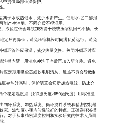
艺中提供局部低温保护。
性。
离子水或蒸馏水，减少水垢产生。使用水-乙二醇混
下可能产生油烟。不同介质不得混用。
线。液位过低会导致加热管干烧或压缩机回气不畅。长
步稳定后再降低，避免压缩机长时间满负荷运行。避免
外循环管路应保温，减少热量交换。关闭外循环时应
清洗槽内壁，用清水冲洗干净后再加入新介质。避免
片应定期用吸尘器或软毛刷清灰。散热不良会导致制
温度异常升高时，保护装置会切断加热电源，防止介
个稳定温度点（如0摄氏度和50摄氏度）用标准温
由制冷系统、加热系统、循环搅拌系统和精密控制器
较宽、波动度小和均匀性较好的特点。正确选择浴槽
行。对于从事精密温度控制和实验研究的技术人员而
能。