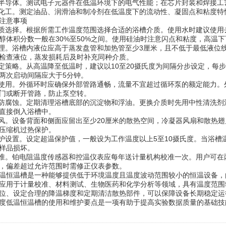
导体。测试电子元器件在低温环境下的电气性能；在芯片封装和焊接工
工。测定油品、润滑油和制冷剂在低温度下的流动性、凝固点和粘度特
注意事项
选择。根据所需工作温度范围选择合适的浴槽介质。使用水时建议使用去
醇体积分数一般在30%至50%之间。使用硅油时注意闪点和粘度，高温
。浴槽内液位应高于蒸发盘管和加热管至少3厘米，且不低于最低液位
检查液位，蒸发损耗后及时补充同种介质。
策略。从高温降至低温时，建议以10至20摄氏度为间隔分步设定，每
两次启动间隔应大于5分钟。
用。外循环时应确保外部管路通畅，流量不宜超过循环泵的额定能力。
门或断开管路，防止泵空转。
腐蚀。定期清理浴槽底部的沉淀物和浮油。更换介质时先用中性清洗剂
直接倒入浴槽中。
。设备背面和侧面应留出至少20厘米的散热空间，冷凝器风扇和散热翅
压缩机过热保护。
设置。设定超温保护值，一般设为工作温度以上5至10摄氏度。当浴槽
样品损坏。
。铂电阻温度传感器和控温仪表应每年送计量机构校准一次。用户可在两
，偏差超过允许范围时需修正仪表参数。
恒温槽是一种能够提供低于环境温度且温度波动范围较小的恒温设备，
应用于计量校准、材料测试、生物医药和化学分析等领域，具有温度范围
位、设定合理的降温梯度和定期清洁散热部件，可以保障设备长期稳定运
度低温恒温槽的使用和维护要点是一项有助于提高实验数据质量的基础技