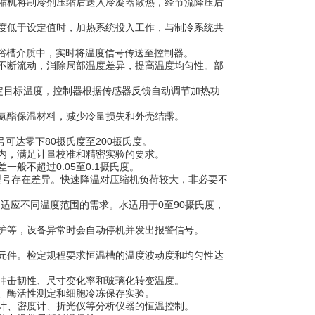
缩机将制冷剂压缩后送入冷凝器散热，经节流降压后
度低于设定值时，加热系统投入工作，与制冷系统共
浴槽介质中，实时将温度信号传送至控制器。
不断流动，消除局部温度差异，提高温度均匀性。部
定目标温度，控制器根据传感器反馈自动调节加热功
氨酯保温材料，减少冷量损失和外壳结露。
可达零下80摄氏度至200摄氏度。
围内，满足计量校准和精密实验的要求。
不超过0.05至0.1摄氏度。
型号存在差异。快速降温对压缩机负荷较大，非必要不
适应不同温度范围的需求。水适用于0至90摄氏度，
护等，设备异常时会自动停机并发出报警信号。
元件。检定规程要求恒温槽的温度波动度和均匀性达
冲击韧性、尺寸变化率和玻璃化转变温度。
、酶活性测定和细胞冷冻保存实验。
计、密度计、折光仪等分析仪器的恒温控制。