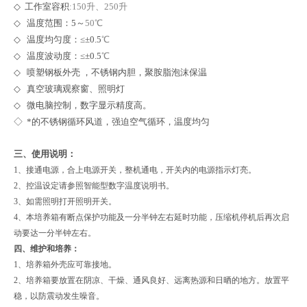
◇
工作室容积
:150升、250升
◇
温度范围：5～
50℃
◇
温度均匀度：≤±0.5
℃
◇
温度波动度：≤±0.5
℃
◇
喷塑钢板外壳
，不锈钢内胆，聚胺脂泡沫保温
◇
真空玻璃观察窗、照明灯
◇
微电脑控制，数字显示精度高。
◇ *的不锈钢循环风道，强迫空气循环，温度均匀
三、使用说明：
1、接通电源，合上电源开关，整机通电，开关内的电源指示灯亮。
2、控温设定请参照智能型数字温度说明书。
3、如需照明打开照明开关。
4、本培养箱有断点保护功能及一分半钟左右延时功能，压缩机停机后再次启
动要达一分半钟左右。
四、维护和培养：
1、培养箱外壳应可靠接地。
2、培养箱要放置在阴凉、干燥、通风良好、远离热源和日晒的地方。放置平
稳，以防震动发生噪音。