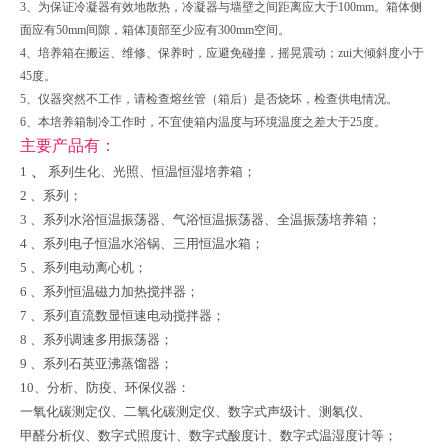
3、为保证冷凝器有效地散热，冷凝器与墙壁之间距离应大于100mm。箱体侧
面应有50mm间隙，箱体顶部至少应有300mm空间。
4、培养箱在搬运、维修、保养时，应避免碰撞，摇晃震动；zui大倾斜度小于
45度。
5、仪器突然不工作，请检查熔丝管（箱后）是否烧坏，检查供电情况。
6、本培养箱制冷工作时，不宜使箱内温度与环境温度之差大于25度。
主要产品有：
、
1
系列生化、光照、恒温恒湿培养箱；
2 、系列；
3 、系列水浴恒温振荡器、气浴恒温振荡器、全温振荡培养箱；
4 、系列电子恒温水浴锅、三用恒温水箱；
5 、系列电动离心机；
6 、系列恒温磁力加热搅拌器；
7 、系列直流数显恒速电动搅拌器；
8 、系列调速多用振荡器；
9 、系列石英亚沸蒸馏器；
10、分析、防疫、环保仪器：
一氧化碳测定仪、二氧化碳测定仪、数字式声级计、测氡仪、
甲醛分析仪、数字式照度计、数字式酸度计、数字式温湿度计等；