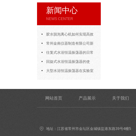
新闻中心
NEWS CENTER
胶水脱泡离心机如何实现高效
脱泡
常州金南仪器制造有限公司新
年开门大吉
往复式水浴恒温振荡器的日常
使用
回旋式水浴恒温振荡器的使
用，方法其实很简单
大型水浴恒温振荡器在实验室
的应用
网站首页
产品展示
关于我们
地址：江苏省常州市金坛区金城镇盐港东路39号4幢5