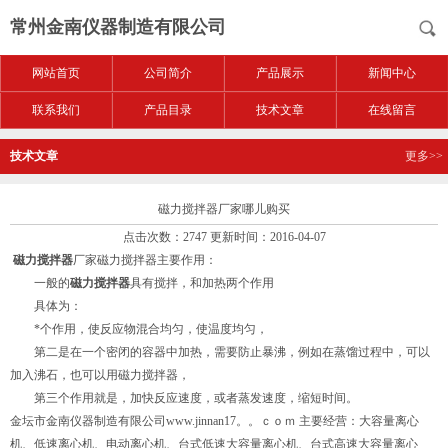
常州金南仪器制造有限公司
网站首页
公司简介
产品展示
新闻中心
联系我们
产品目录
技术文章
在线留言
技术文章
更多>>
磁力搅拌器厂家哪儿购买
点击次数：2747 更新时间：2016-04-07
磁力搅拌器
厂家磁力搅拌器主要作用：
一般的
磁力搅拌器
具有搅拌，和加热两个作用
具体为：
*个作用，使反应物混合均匀，使温度均匀，
第二是在一个密闭的容器中加热，需要防止暴沸，例如在蒸馏过程中，可以
加入沸石，也可以用磁力搅拌器，
第三个作用就是，加快反应速度，或者蒸发速度，缩短时间。
金坛市金南仪器制造有限公司www.jinnan17。。ｃｏｍ 主要经营：大容量离心
机、低速离心机、电动离心机、台式低速大容量离心机、台式高速大容量离心