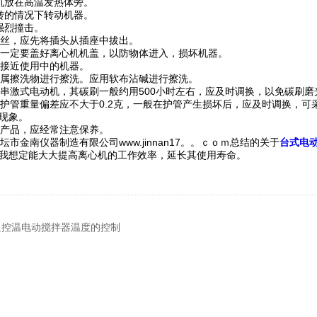
机放在高温发热体旁。
转的情况下转动机器。
强烈撞击。
险丝，应先将插头从插座中拔出。
，一定要盖好离心机机盖，以防物体进入，损坏机器。
童接近使用中的机器。
金属擦洗物进行擦洗。应用软布沾碱进行擦洗。
用串激式电动机，其碳刷一般约用500小时左右，应及时调换，以免碳刷
料护管重量偏差应不大于0.2克，一般在护管产生损坏后，应及时调换，
现象。
机产品，应经常注意保养。
市金南仪器制造有限公司www.jinnan17。。ｃｏｍ总结的关于
台式电
我想定能大大提高离心机的工作效率，延长其使用寿命。
显控温电动搅拌器温度的控制