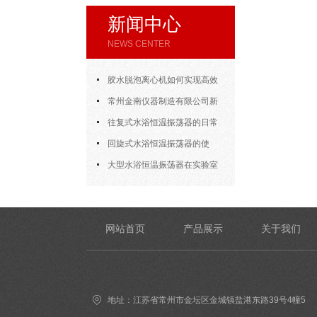
新闻中心
NEWS CENTER
胶水脱泡离心机如何实现高效
脱泡
常州金南仪器制造有限公司新
年开门大吉
往复式水浴恒温振荡器的日常
使用
回旋式水浴恒温振荡器的使
用，方法其实很简单
大型水浴恒温振荡器在实验室
的应用
网站首页
产品展示
关于我们
地址：江苏省常州市金坛区金城镇盐港东路39号4幢5