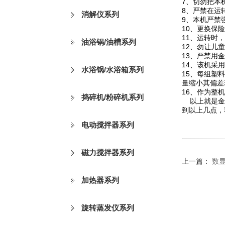
7、切勿把本
8、严禁在运
消解仪系列
9、本机严禁
10、更换保
11、运转时
油浴锅/油槽系列
12、勿让儿
13、严禁用
14、该机采
水浴锅/水浴箱系列
15、每组塑
量缩小其偏差
16、作为整
捣碎机/粉碎机系列
以上就是金坛
到以上几点，
电动搅拌器系列
磁力搅拌器系列
上一篇：
数
加热器系列
旋转蒸发仪系列