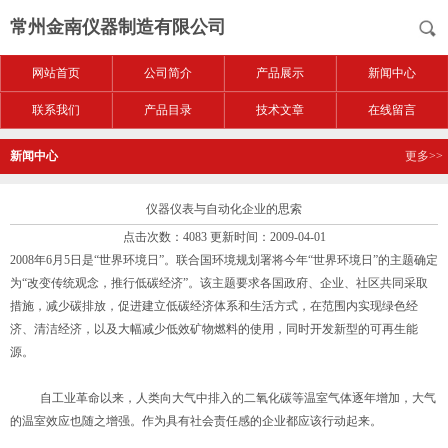
常州金南仪器制造有限公司
网站首页
公司简介
产品展示
新闻中心
联系我们
产品目录
技术文章
在线留言
新闻中心
更多>>
仪器仪表与自动化企业的思索
点击次数：4083 更新时间：2009-04-01
2008年6月5日是“世界环境日”。联合国环境规划署将今年“世界环境日”的主题确定
为“改变传统观念，推行低碳经济”。该主题要求各国政府、企业、社区共同采取
措施，减少碳排放，促进建立低碳经济体系和生活方式，在范围内实现绿色经
济、清洁经济，以及大幅减少低效矿物燃料的使用，同时开发新型的可再生能
源。
自工业革命以来，人类向大气中排入的二氧化碳等温室气体逐年增加，大气
的温室效应也随之增强。作为具有社会责任感的企业都应该行动起来。