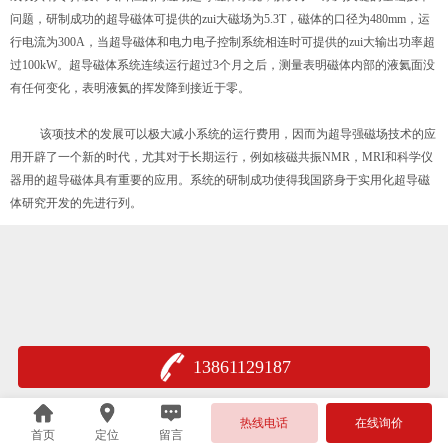
问题，研制成功的超导磁体可提供的zui大磁场为5.3T，磁体的口径为480mm，运
行电流为300A，当超导磁体和电力电子控制系统相连时可提供的zui大输出功率超
过100kW。超导磁体系统连续运行超过3个月之后，测量表明磁体内部的液氦面没
有任何变化，表明液氦的挥发降到接近于零。
该项技术的发展可以极大减小系统的运行费用，因而为超导强磁场技术的应
用开辟了一个新的时代，尤其对于长期运行，例如核磁共振NMR，MRI和科学仪
器用的超导磁体具有重要的应用。系统的研制成功使得我国跻身于实用化超导磁
体研究开发的先进行列。
13861129187
热线电话
在线询价
首页
定位
留言