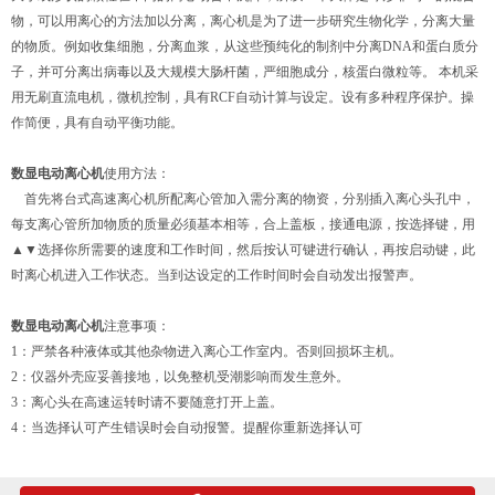
物，可以用离心的方法加以分离，离心机是为了进一步研究生物化学，分离大量
的物质。例如收集细胞，分离血浆，从这些预纯化的制剂中分离DNA和蛋白质分
子，并可分离出病毒以及大规模大肠杆菌，严细胞成分，核蛋白微粒等。 本机采
用无刷直流电机，微机控制，具有RCF自动计算与设定。设有多种程序保护。操
作简便，具有自动平衡功能。
数显电动离心机
使用方法：
首先将台式高速离心机所配离心管加入需分离的物资，分别插入离心头孔中，
每支离心管所加物质的质量必须基本相等，合上盖板，接通电源，按选择键，用
▲▼选择你所需要的速度和工作时间，然后按认可键进行确认，再按启动键，此
时离心机进入工作状态。当到达设定的工作时间时会自动发出报警声。
数显电动离心机
注意事项：
1：严禁各种液体或其他杂物进入离心工作室内。否则回损坏主机。
2：仪器外壳应妥善接地，以免整机受潮影响而发生意外。
3：离心头在高速运转时请不要随意打开上盖。
4：当选择认可产生错误时会自动报警。提醒你重新选择认可