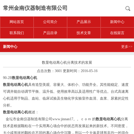
常州金南仪器制造有限公司
网站首页
公司简介
产品展示
新闻中心
联系我们
产品目录
技术文章
在线留言
新闻中心
更多>>
数显电动离心机分离技术的发展
点击次数：3601 更新时间：2016-05-16
90-2B
数显电动离心机
数显电动离心机
具有造型美观、容量大、体积小、功能齐全。其性能稳定、速度
可调并能自动调节平衡、温升低、使用效率高以及适用性广等优点。台式高速离
心机适用于制品、血站、临床试验及生物化学实验室作血清、血浆、尿素的定性
分析。
数显电动离心机
概述：
金坛市金南仪器制造有限公司www.jinnan17。。ｃｏｍ 的
数显电动离心机
分离
技术是根据颗粒在一个实用离心场合中的状态而发展起来的新技术。不同密度，
大小或形状的颗粒在不同的离心场合中沉降，所以一个大体是球形非均一的混合