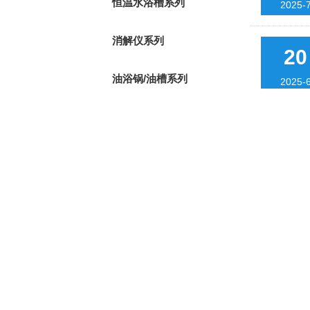
恒温水浴槽系列
2025-
消解仪系列
20
油浴锅/油槽系列
2025-
水浴锅/水浴箱系列
16
捣碎机/粉碎机系列
2025-
电动搅拌器系列
11
磁力搅拌器系列
2025-
加热器系列
23
旋转蒸发仪系列