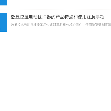
7
数显控温电动搅拌器的产品特点和使用注意事项
数显控温电动搅拌器采用快速1T单片机作核心元件，使用脉宽调制直流调
6
高速脱泡离心机使用前要做哪些准备工作呢？
高速脱泡离心机作为一款较好的实验室设备，广泛应用于生物学、化学等
6
数显控温不锈钢电热板的保养规程
数显控温不锈钢电热板是实验室和工业中常见的设备，主要用于加热和温
6
六连同步电动搅拌器的八个使用维护步骤
六连同步电动搅拌器广泛应用于化学、制药、食品等行业，因其能够高效