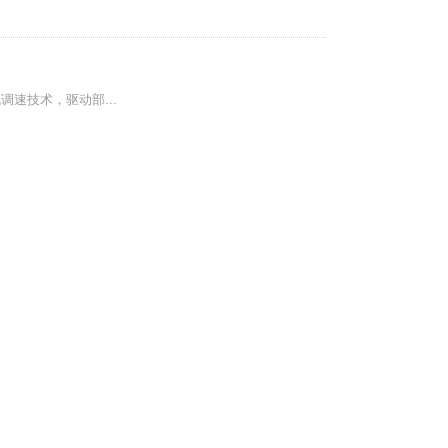
速技术，驱动部...
领域的研究。为了...
度控制。为了确保...
、均匀地搅拌各种...